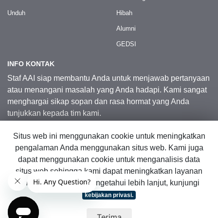
Unduh
Hibah
Alumni
GEDSI
INFO KONTAK
Staf AAI siap membantu Anda untuk menjawab pertanyaan
atau menangani masalah yang Anda hadapi. Kami sangat
menghargai sikap sopan dan rasa hormat yang Anda
tunjukkan kepada tim kami.
Situs web ini menggunakan cookie untuk meningkatkan
Kontak Kami
pengalaman Anda menggunakan situs web. Kami juga
dapat menggunakan cookie untuk menganalisis data
situs web sehingga kami dapat meningkatkan layanan
© 2026 Australia Awards in Indonesia.
online kami. Untuk mengetahui lebih lanjut, kunjungi
Hak Cipta Dilindungi Undang-Undang
|
Peta Situs Web
kebijakan privasi.
Terima