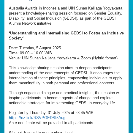
Australia Awards in Indonesia and UIN Sunan Kalijaga Yogyakarta
present a knowledge-sharing session focused on Gender Equality,
Disability, and Social Inclusion (GEDSI), as part of the GEDSI
Alumni Network initiative:
‘Understanding and Internalising GEDSI to Foster an Inclusive
Society’
Date: Tuesday, 5 August 2025
Time: 09.00 – 16.00 WIB
Venue: UIN Sunan Kalijaga Yogyakarta & Zoom (Hybrid format)
This knowledge-sharing session aims to deepen participants’
understanding of the core concepts of GEDSI. It encourages the
internalisation of these principles, empowering individuals to apply
them meaningfully in both personal and professional contexts.
Through engaging dialogue and practical insights, the session will
inspire participants to become agents of change and explore
actionable strategies for implementing GEDSI in everyday life.
Register by Thursday, 31 July 2025 at 23.45 WIB:
https://oz.link/RSVPGEDSI5Aug
An e-certificate will be provided to all participants.
We look forward to your participation!