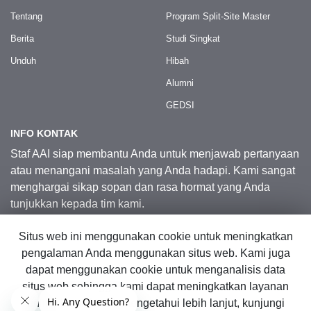
Tentang
Program Split-Site Master
Berita
Studi Singkat
Unduh
Hibah
Alumni
GEDSI
INFO KONTAK
Staf AAI siap membantu Anda untuk menjawab pertanyaan
atau menangani masalah yang Anda hadapi. Kami sangat
menghargai sikap sopan dan rasa hormat yang Anda
tunjukkan kepada tim kami.
Situs web ini menggunakan cookie untuk meningkatkan
Kontak Kami
pengalaman Anda menggunakan situs web. Kami juga
dapat menggunakan cookie untuk menganalisis data
situs web sehingga kami dapat meningkatkan layanan
© 2026 Australia Awards in Indonesia.
online kami. Untuk mengetahui lebih lanjut, kunjungi
Hak Cipta Dilindungi Undang-Undang
|
Peta Situs Web