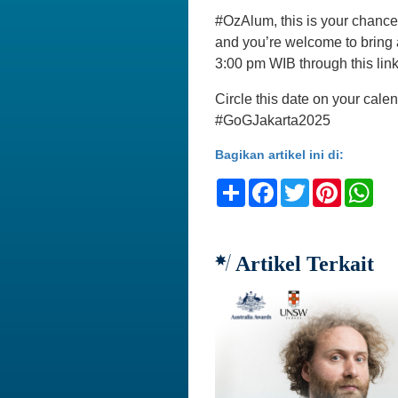
#OzAlum, this is your chance 
and you’re welcome to bring 
3:00 pm WIB through this lin
Circle this date on your cale
#GoGJakarta2025
Bagikan artikel ini di:
Share
Facebook
Twitter
Pinteres
Wh
Artikel Terkait