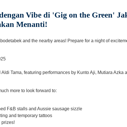
engan Vibe di 'Gig on the Green' J
akan Menanti!
abodetabek and the nearby areas! Prepare for a night of excitem
025
Aldi Tama, featuring performances by Kunto Aji, Mutiara Azka a
 much more to look forward to:
ned F&B stalls and Aussie sausage sizzle
nting and temporary tattoos
 prizes!