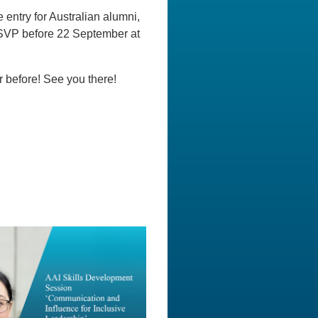
 entry for Australian alumni,
 RSVP before 22 September at
r before! See you there!