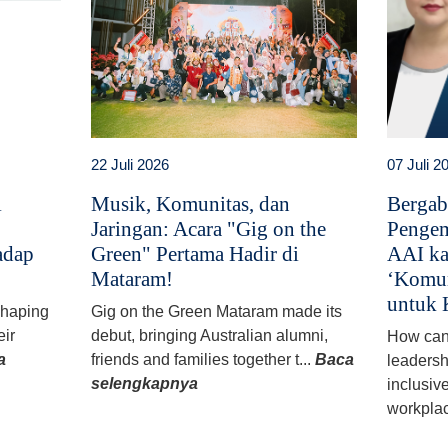
22 Juli 2026
07 Juli 2
i
Musik, Komunitas, dan
Bergab
Jaringan: Acara "Gig on the
Pengem
adap
Green" Pertama Hadir di
AAI ka
Mataram!
‘Komun
untuk 
 shaping
Gig on the Green Mataram made its
eir
debut, bringing Australian alumni,
How can
a
friends and families together t...
Baca
leadersh
selengkapnya
inclusiv
workplac