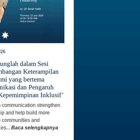
026
unglah dalam Sesi
bangan Keterampilan
mi yang bertema
ikasi dan Pengaruh
Kepemimpinan Inklusif’
 communication strengthen
ip and help build more
e communities and
es...
Baca selengkapnya