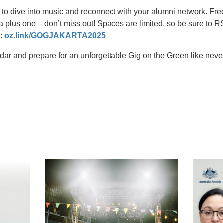
to dive into music and reconnect with your alumni network. Free
a plus one – don’t miss out! Spaces are limited, so be sure to
k:
oz.link/GOGJAKARTA2025
ndar and prepare for an unforgettable Gig on the Green like neve
t
atsApp