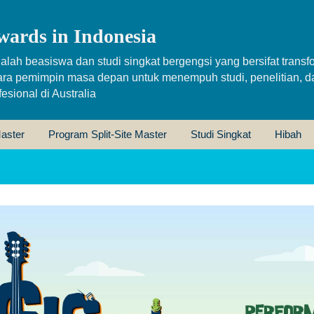
wards in Indonesia
alah beasiswa dan studi singkat bergengsi yang bersifat transfo
ara pemimpin masa depan untuk menempuh studi, penelitian, d
sional di Australia
aster
Program Split-Site Master
Studi Singkat
Hibah