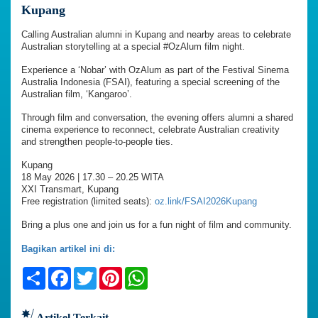
Kupang
Calling Australian alumni in Kupang and nearby areas to celebrate
Australian storytelling at a special #OzAlum film night.
Experience a ‘Nobar’ with OzAlum as part of the Festival Sinema
Australia Indonesia (FSAI), featuring a special screening of the
Australian film, ‘Kangaroo’.
Through film and conversation, the evening offers alumni a shared
cinema experience to reconnect, celebrate Australian creativity
and strengthen people-to-people ties.
Kupang
18 May 2026 | 17.30 – 20.25 WITA
XXI Transmart, Kupang
Free registration (limited seats):
oz.link/FSAI2026Kupang
Bring a plus one and join us for a fun night of film and community.
Bagikan artikel ini di:
Share
Facebook
Twitter
Pinterest
WhatsApp
Artikel Terkait