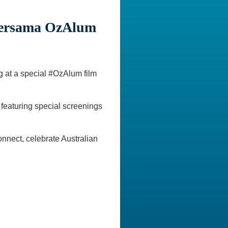
bersama OzAlum
ng at a special #OzAlum film
 featuring special screenings
nnect, celebrate Australian