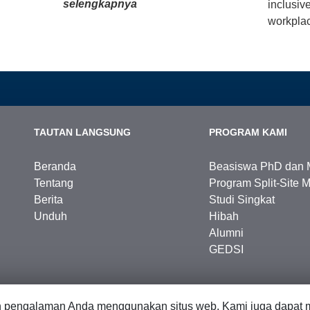
selengkapnya
inclusiv
workplac
TAUTAN LANGSUNG
PROGRAM KAMI
Beranda
Beasiswa PhD dan 
Tentang
Program Split-Site M
Berita
Studi Singkat
Unduh
Hibah
Alumni
GEDSI
n pengalaman Anda menggunakan situs web. Kami juga dapat m