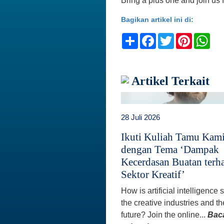
Bring a plus one and join us f
Bagikan artikel ini di:
Share
Facebook
Twitter
Pinteres
Wh
Artikel Terkait
28 Juli 2026
Ikuti Kuliah Tamu Kam
dengan Tema ‘Dampak
Kecerdasan Buatan terh
Sektor Kreatif’
How is artificial intelligence
the creative industries and th
future? Join the online...
Bac