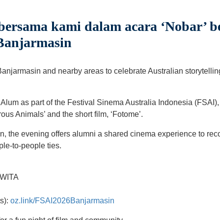
bersama kami dalam acara ‘Nobar’ 
 Banjarmasin
Banjarmasin and nearby areas to celebrate Australian storytelli
Alum as part of the Festival Sinema Australia Indonesia (FSAI),
rous Animals’ and the short film, ‘Fotome’.
n, the evening offers alumni a shared cinema experience to reco
ple-to-people ties.
 WITA
ts):
oz.link/FSAI2026Banjarmasin