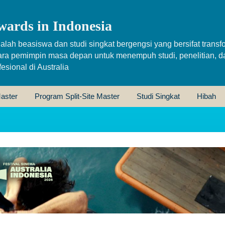
wards in Indonesia
alah beasiswa dan studi singkat bergengsi yang bersifat transfo
ara pemimpin masa depan untuk menempuh studi, penelitian, d
sional di Australia
aster
Program Split-Site Master
Studi Singkat
Hibah