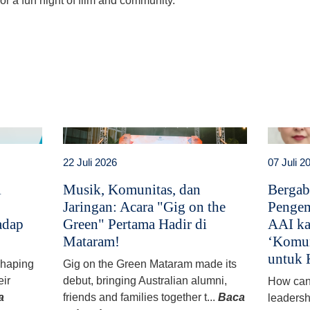
or a fun night of film and community.
t
atsApp
22 Juli 2026
07 Juli 2
i
Musik, Komunitas, dan
Bergab
Jaringan: Acara "Gig on the
Pengem
adap
Green" Pertama Hadir di
AAI ka
Mataram!
‘Komun
untuk 
 shaping
Gig on the Green Mataram made its
eir
debut, bringing Australian alumni,
How can
a
friends and families together t...
Baca
leadersh