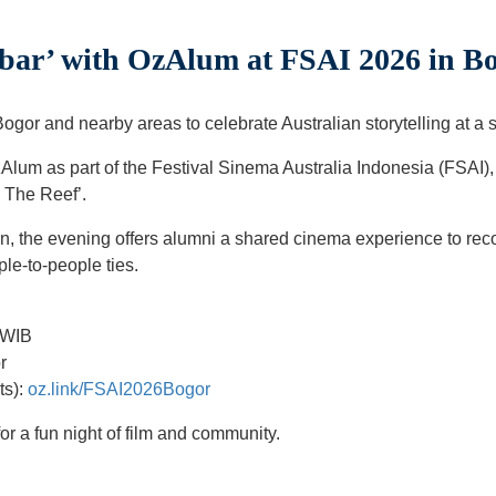
obar’ with OzAlum at FSAI 2026 in B
Bogor and nearby areas to celebrate Australian storytelling at a 
Alum as part of the Festival Sinema Australia Indonesia (FSAI),
d The Reef’.
n, the evening offers alumni a shared cinema experience to reco
ple-to-people ties.
 WIB
r
ts):
oz.link/FSAI2026Bogor
or a fun night of film and community.