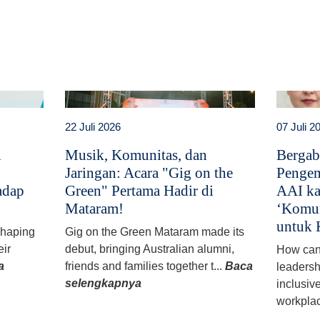
t
atsApp
22 Juli 2026
07 Juli 2
i
Musik, Komunitas, dan
Bergab
Jaringan: Acara "Gig on the
Pengem
adap
Green" Pertama Hadir di
AAI ka
Mataram!
‘Komun
untuk 
 shaping
Gig on the Green Mataram made its
eir
debut, bringing Australian alumni,
How can
a
friends and families together t...
Baca
leadersh
selengkapnya
inclusiv
workplac