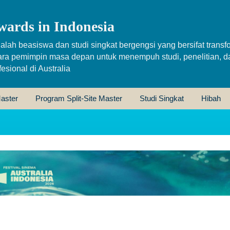
wards in Indonesia
alah beasiswa dan studi singkat bergengsi yang bersifat transfo
ara pemimpin masa depan untuk menempuh studi, penelitian, d
sional di Australia
aster
Program Split-Site Master
Studi Singkat
Hibah