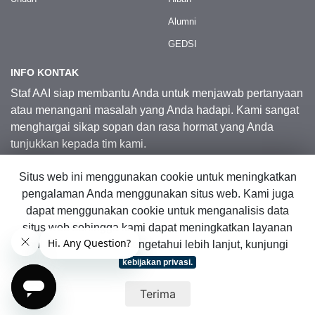
Alumni
GEDSI
INFO KONTAK
Staf AAI siap membantu Anda untuk menjawab pertanyaan
atau menangani masalah yang Anda hadapi. Kami sangat
menghargai sikap sopan dan rasa hormat yang Anda
tunjukkan kepada tim kami.
Situs web ini menggunakan cookie untuk meningkatkan
Kontak Kami
pengalaman Anda menggunakan situs web. Kami juga
dapat menggunakan cookie untuk menganalisis data
situs web sehingga kami dapat meningkatkan layanan
© 2026 Australia Awards in Indonesia.
online kami. Untuk mengetahui lebih lanjut, kunjungi
Hak Cipta Dilindungi Undang-Undang
|
Peta Situs Web
kebijakan privasi.
Terima