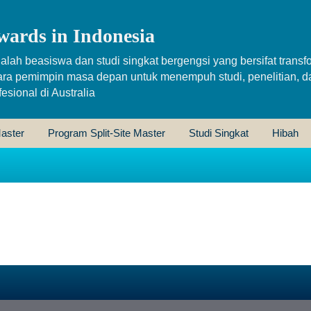
wards in Indonesia
alah beasiswa dan studi singkat bergengsi yang bersifat transfo
ara pemimpin masa depan untuk menempuh studi, penelitian, d
sional di Australia
aster
Program Split-Site Master
Studi Singkat
Hibah