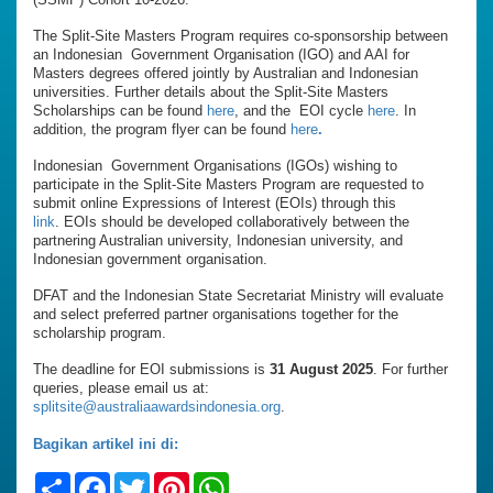
The Split-Site Masters Program requires co-sponsorship between
an Indonesian Government Organisation (IGO) and AAI for
Masters degrees offered jointly by Australian and Indonesian
universities. Further details about the Split-Site Masters
Scholarships can be found
here
, and the EOI cycle
here
. In
addition, the program flyer can be found
here
.
Indonesian Government Organisations (IGOs) wishing to
participate in the Split-Site Masters Program are requested to
submit online Expressions of Interest (EOIs) through this
link
. EOIs should be developed collaboratively between the
partnering Australian university, Indonesian university, and
Indonesian government organisation.
DFAT and the Indonesian State Secretariat Ministry will evaluate
and select preferred partner organisations together for the
scholarship program.
The deadline for EOI submissions is
31 August 2025
. For further
queries, please email us at:
splitsite@australiaawardsindonesia.org
.
Bagikan artikel ini di:
Share
Facebook
Twitter
Pinterest
WhatsApp