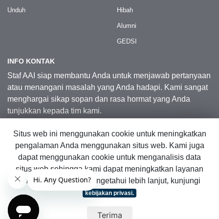
Unduh
Hibah
Alumni
GEDSI
INFO KONTAK
Staf AAI siap membantu Anda untuk menjawab pertanyaan
atau menangani masalah yang Anda hadapi. Kami sangat
menghargai sikap sopan dan rasa hormat yang Anda
tunjukkan kepada tim kami.
Situs web ini menggunakan cookie untuk meningkatkan
Kontak Kami
pengalaman Anda menggunakan situs web. Kami juga
dapat menggunakan cookie untuk menganalisis data
situs web sehingga kami dapat meningkatkan layanan
© 2026 Australia Awards in Indonesia.
online kami. Untuk mengetahui lebih lanjut, kunjungi
Hak Cipta Dilindungi Undang-Undang
|
Peta Situs Web
kebijakan privasi.
Terima